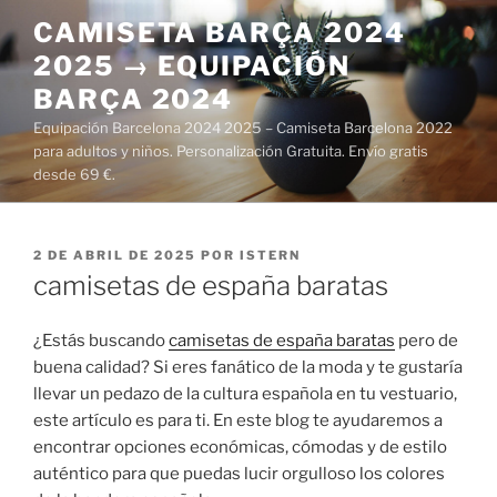
Saltar
CAMISETA BARÇA 2024
al
2025 → EQUIPACIÓN
contenido
BARÇA 2024
Equipación Barcelona 2024 2025 – Camiseta Barcelona 2022
para adultos y niños. Personalización Gratuita. Envío gratis
desde 69 €.
PUBLICADO
2 DE ABRIL DE 2025
POR
ISTERN
EL
camisetas de españa baratas
¿Estás buscando
camisetas de españa baratas
pero de
buena calidad? Si eres fanático de la moda y te gustaría
llevar un pedazo de la cultura española en tu vestuario,
este artículo es para ti. En este blog te ayudaremos a
encontrar opciones económicas, cómodas y de estilo
auténtico para que puedas lucir orgulloso los colores