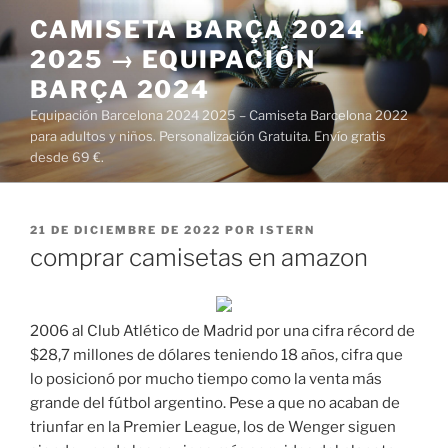
Saltar
CAMISETA BARÇA 2024
al
2025 → EQUIPACIÓN
contenido
BARÇA 2024
Equipación Barcelona 2024 2025 – Camiseta Barcelona 2022
para adultos y niños. Personalización Gratuita. Envío gratis
desde 69 €.
PUBLICADO
21 DE DICIEMBRE DE 2022
POR
ISTERN
EL
comprar camisetas en amazon
2006 al Club Atlético de Madrid por una cifra récord de
$28,7 millones de dólares teniendo 18 años, cifra que
lo posicionó por mucho tiempo como la venta más
grande del fútbol argentino. Pese a que no acaban de
triunfar en la Premier League, los de Wenger siguen