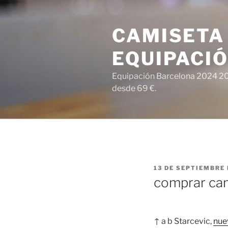
Saltar
al
CAMISETA
contenido
EQUIPACI
Equipación Barcelona 2024 202
desde 69 €.
PUBLICADO
13 DE SEPTIEMBRE 
EL
comprar cam
↑ a b Starcevic,
nue