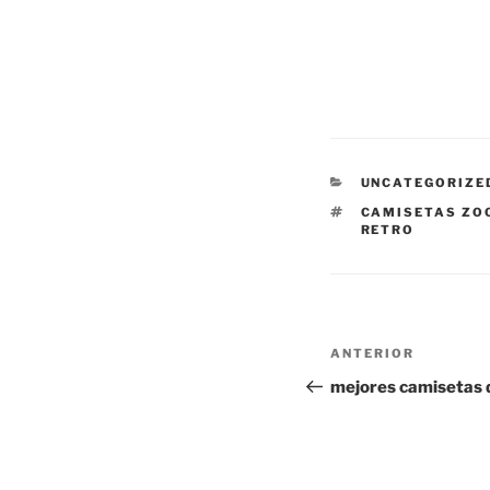
CATEGORÍAS
UNCATEGORIZE
ETIQUETAS
CAMISETAS ZO
RETRO
Navegación
Entrada
ANTERIOR
de
anterior:
mejores camisetas de
entradas