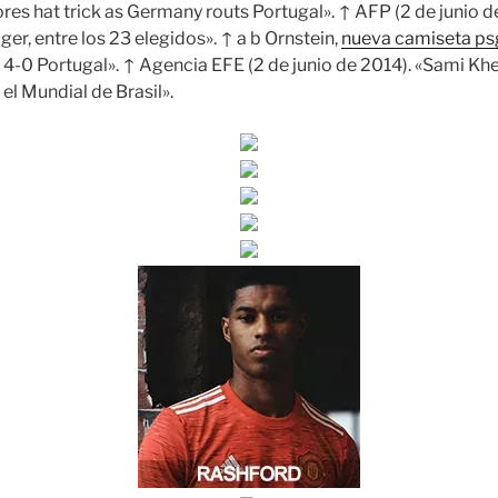
es hat trick as Germany routs Portugal». ↑ AFP (2 de junio de
er, entre los 23 elegidos». ↑ a b Ornstein,
nueva camiseta ps
-0 Portugal». ↑ Agencia EFE (2 de junio de 2014). «Sami Khedi
el Mundial de Brasil».