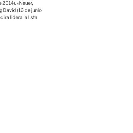
 2014). «Neuer,
g
David (16 de junio
ra lidera la lista