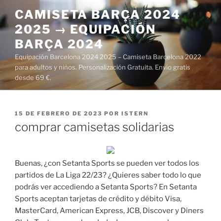
Saltar
CAMISETA BARÇA 2024
al
2025 → EQUIPACIÓN
contenido
BARÇA 2024
Equipación Barcelona 2024 2025 – Camiseta Barcelona 2022
para adultos y niños. Personalización Gratuita. Envío gratis
desde 69 €.
PUBLICADO
15 DE FEBRERO DE 2023
POR
ISTERN
EL
comprar camisetas solidarias
Buenas, ¿con Setanta Sports se pueden ver todos los
partidos de La Liga 22/23? ¿Quieres saber todo lo que
podrás ver accediendo a Setanta Sports? En Setanta
Sports aceptan tarjetas de crédito y débito Visa,
MasterCard, American Express, JCB, Discover y Diners