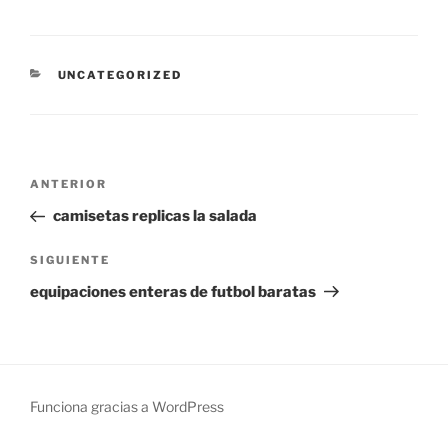
CATEGORÍAS
UNCATEGORIZED
Navegación
Entrada
ANTERIOR
de
anterior:
camisetas replicas la salada
entradas
Siguiente
SIGUIENTE
entrada
equipaciones enteras de futbol baratas
Funciona gracias a WordPress