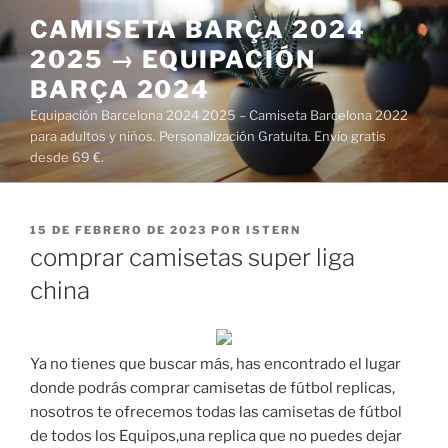
Saltar
CAMISETA BARÇA 2024
al
2025 → EQUIPACIÓN
contenido
BARÇA 2024
Equipación Barcelona 2024 2025 – Camiseta Barcelona 2022
para adultos y niños. Personalización Gratuita. Envío gratis
desde 69 €.
PUBLICADO
15 DE FEBRERO DE 2023
POR
ISTERN
EL
comprar camisetas super liga
china
Ya no tienes que buscar más, has encontrado el lugar
donde podrás comprar camisetas de fútbol replicas,
nosotros te ofrecemos todas las camisetas de fútbol
de todos los Equipos,una replica que no puedes dejar