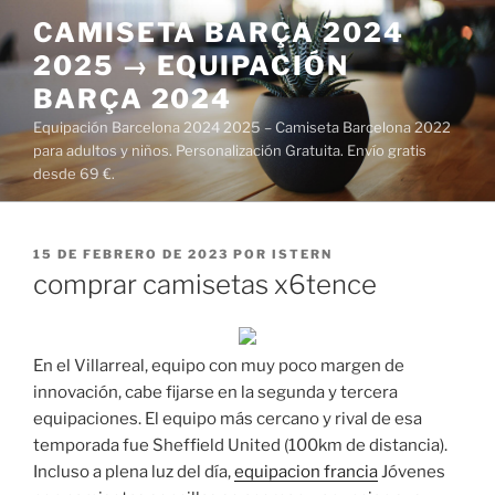
Saltar
CAMISETA BARÇA 2024
al
2025 → EQUIPACIÓN
contenido
BARÇA 2024
Equipación Barcelona 2024 2025 – Camiseta Barcelona 2022
para adultos y niños. Personalización Gratuita. Envío gratis
desde 69 €.
PUBLICADO
15 DE FEBRERO DE 2023
POR
ISTERN
EL
comprar camisetas x6tence
En el Villarreal, equipo con muy poco margen de
innovación, cabe fijarse en la segunda y tercera
equipaciones. El equipo más cercano y rival de esa
temporada fue Sheffield United (100km de distancia).
Incluso a plena luz del día,
equipacion francia
Jóvenes