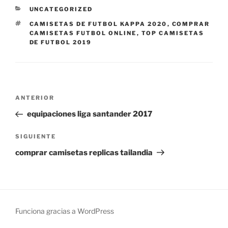
CATEGORÍAS
UNCATEGORIZED
ETIQUETAS
CAMISETAS DE FUTBOL KAPPA 2020
,
COMPRAR
CAMISETAS FUTBOL ONLINE
,
TOP CAMISETAS
DE FUTBOL 2019
Navegación
Entrada
ANTERIOR
de
anterior:
equipaciones liga santander 2017
entradas
Siguiente
SIGUIENTE
entrada
comprar camisetas replicas tailandia
Funciona gracias a WordPress