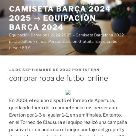
Saltar
CAMISETA BARÇA 2024
al
2025 → EQUIPACIÓN
contenido
BARÇA 2024
Equipación Barcelona 2024 2025 – Camiseta Barcelona 2022
para adultos y niños. Personalización Gratuita. Envío gratis
desde 69 €.
PUBLICADO
13 DE SEPTIEMBRE DE 2022
POR
ISTERN
EL
comprar ropa de futbol online
En 2008, el equipo disputó el Torneo de Apertura,
quedando fuera de la competencia tras perder ante
Everton por 1-3 e igualar 1-1, en semifinales. En tanto,
en el Torneo de Clausura el equipo realizó una campaña
positiva terminando con el mejor puntaje del grupo 1 y