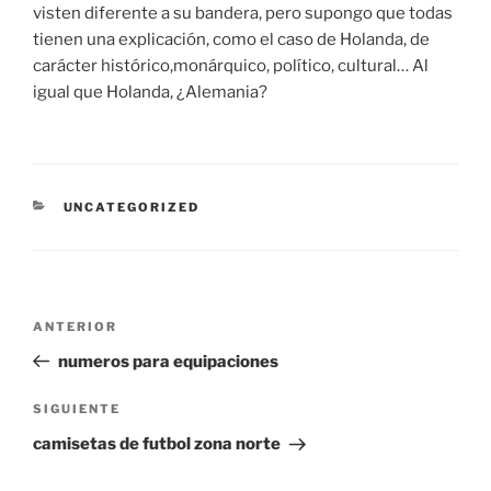
visten diferente a su bandera, pero supongo que todas
tienen una explicación, como el caso de Holanda, de
carácter histórico,monárquico, político, cultural… Al
igual que Holanda, ¿Alemania?
CATEGORÍAS
UNCATEGORIZED
Navegación
Entrada
ANTERIOR
de
anterior:
numeros para equipaciones
entradas
Siguiente
SIGUIENTE
entrada
camisetas de futbol zona norte