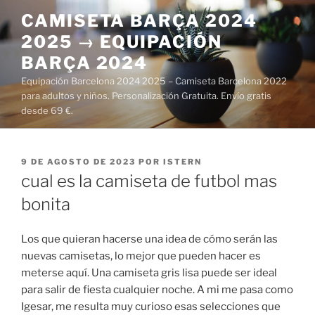
Saltar
CAMISETA BARÇA 2024
al
2025 → EQUIPACIÓN
contenido
BARÇA 2024
Equipación Barcelona 2024 2025 – Camiseta Barcelona 2022
para adultos y niños. Personalización Gratuita. Envío gratis
desde 69 €.
PUBLICADO
9 DE AGOSTO DE 2023
POR
ISTERN
EL
cual es la camiseta de futbol mas
bonita
Los que quieran hacerse una idea de cómo serán las
nuevas camisetas, lo mejor que pueden hacer es
meterse aquí. Una camiseta gris lisa puede ser ideal
para salir de fiesta cualquier noche. A mi me pasa como
Igesar, me resulta muy curioso esas selecciones que