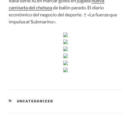
Italia Serie A) en marcar goles en jugada
nueva
camiseta del chelsea
de balón parado. El diario
económico del negocio del deporte. ↑ «La fuerza que
impulsa al Submarino».
CATEGORÍAS
UNCATEGORIZED
Navegación