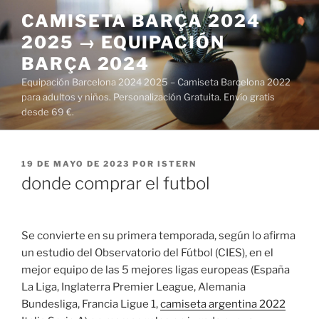
Saltar
CAMISETA BARÇA 2024
al
2025 → EQUIPACIÓN
contenido
BARÇA 2024
Equipación Barcelona 2024 2025 – Camiseta Barcelona 2022
para adultos y niños. Personalización Gratuita. Envío gratis
desde 69 €.
PUBLICADO
19 DE MAYO DE 2023
POR
ISTERN
EL
donde comprar el futbol
Se convierte en su primera temporada, según lo afirma
un estudio del Observatorio del Fútbol (CIES), en el
mejor equipo de las 5 mejores ligas europeas (España
La Liga, Inglaterra Premier League, Alemania
Bundesliga, Francia Ligue 1,
camiseta argentina 2022