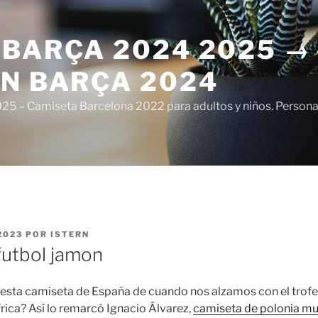
 BARÇA 2024 2025 →
ÓN BARÇA 2024
5 – Camiseta Barcelona 2022 para adultos y niños. Personali
2023
POR
ISTERN
futbol jamon
 esta camiseta de España de cuando nos alzamos con el tro
ica? Así lo remarcó Ignacio Álvarez,
camiseta de polonia m