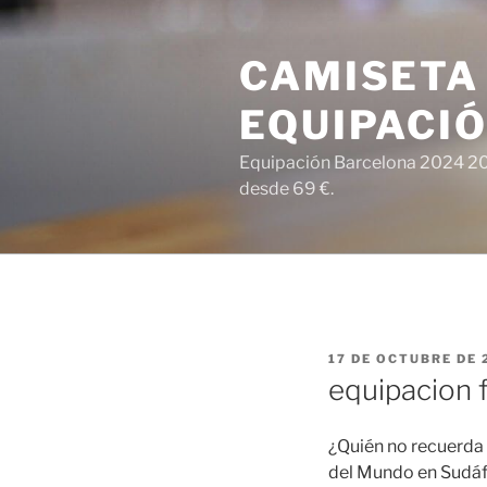
Saltar
al
CAMISETA
contenido
EQUIPACI
Equipación Barcelona 2024 202
desde 69 €.
PUBLICADO
17 DE OCTUBRE DE 
EL
equipacion 
¿Quién no recuerda
del Mundo en Sudáfr