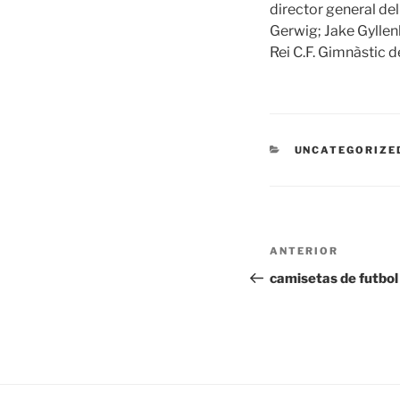
director general del
Gerwig; Jake Gyllen
Rei C.F. Gimnàstic 
CATEGORÍAS
UNCATEGORIZE
Navegación
Entrada
ANTERIOR
de
anterior:
camisetas de futbol
entradas