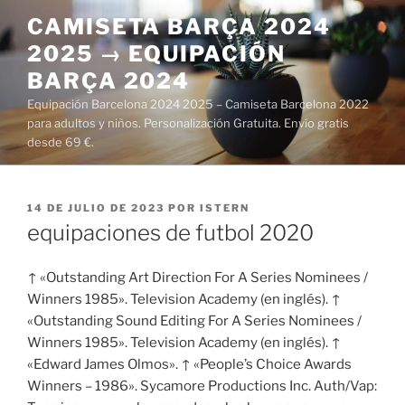
Saltar
CAMISETA BARÇA 2024
al
2025 → EQUIPACIÓN
contenido
BARÇA 2024
Equipación Barcelona 2024 2025 – Camiseta Barcelona 2022
para adultos y niños. Personalización Gratuita. Envío gratis
desde 69 €.
PUBLICADO
14 DE JULIO DE 2023
POR
ISTERN
EL
equipaciones de futbol 2020
↑ «Outstanding Art Direction For A Series Nominees /
Winners 1985». Television Academy (en inglés). ↑
«Outstanding Sound Editing For A Series Nominees /
Winners 1985». Television Academy (en inglés). ↑
«Edward James Olmos». ↑ «People’s Choice Awards
Winners – 1986». Sycamore Productions Inc. Auth/Vap: