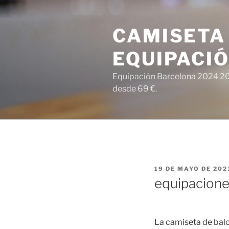
Saltar
al
CAMISETA
contenido
EQUIPACI
Equipación Barcelona 2024 202
desde 69 €.
PUBLICADO
19 DE MAYO DE 202
EL
equipacione
La camiseta de balo