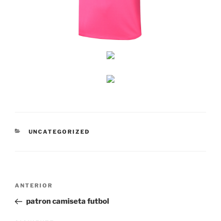
CATEGORÍAS
UNCATEGORIZED
Navegación
Entrada
ANTERIOR
de
anterior:
patron camiseta futbol
entradas