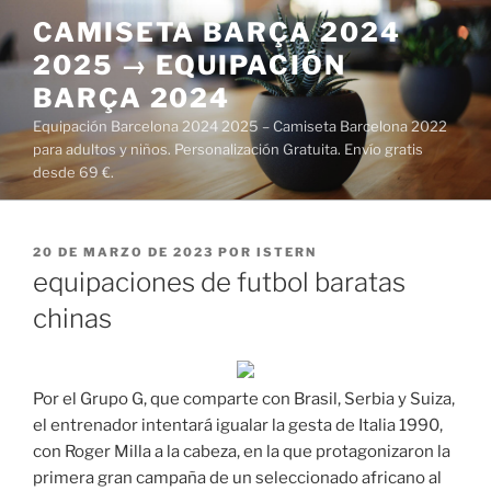
Saltar
CAMISETA BARÇA 2024
al
2025 → EQUIPACIÓN
contenido
BARÇA 2024
Equipación Barcelona 2024 2025 – Camiseta Barcelona 2022
para adultos y niños. Personalización Gratuita. Envío gratis
desde 69 €.
PUBLICADO
20 DE MARZO DE 2023
POR
ISTERN
EL
equipaciones de futbol baratas
chinas
Por el Grupo G, que comparte con Brasil, Serbia y Suiza,
el entrenador intentará igualar la gesta de Italia 1990,
con Roger Milla a la cabeza, en la que protagonizaron la
primera gran campaña de un seleccionado africano al