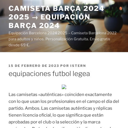
Saltar
CAMISETA BARÇA 2024
al
2025 → EQUIPACIÓN
contenido
BARÇA 2024
Equipación Barcelona 2024 2025 – Camiseta Barcelona 2022
para adultos y niños. Personalización Gratuita. Envío gratis
desde 69 €.
PUBLICADO
15 DE FEBRERO DE 2023
POR
ISTERN
EL
equipaciones futbol legea
Las camisetas «auténticas» coinciden exactamente
con lo que usan los profesionales en el campo el día del
partido. Ambos. Las camisetas auténticas y réplicas
tienen licencia oficial, lo que significa que están
aprobadas por el club o la selección y la marca