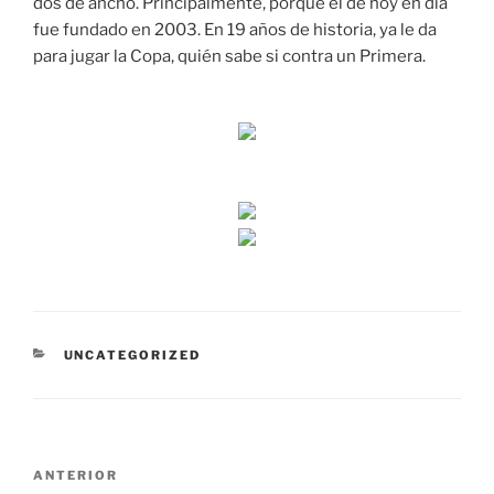
dos de ancho. Principalmente, porque el de hoy en día
fue fundado en 2003. En 19 años de historia, ya le da
para jugar la Copa, quién sabe si contra un Primera.
CATEGORÍAS
UNCATEGORIZED
Navegación
Entrada
ANTERIOR