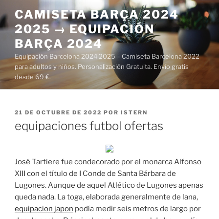
Saltar
CAMISETA BARÇA 2024
al
2025 → EQUIPACIÓN
contenido
BARÇA 2024
Equipación Barcelona 2024 2025 – Camiseta Barcelona 2022
para adultos y niños. Personalización Gratuita. Envío gratis
desde 69 €.
PUBLICADO
21 DE OCTUBRE DE 2022
POR
ISTERN
EL
equipaciones futbol ofertas
José Tartiere fue condecorado por el monarca Alfonso
XIII con el título de I Conde de Santa Bárbara de
Lugones. Aunque de aquel Atlético de Lugones apenas
queda nada. La toga, elaborada generalmente de lana,
equipacion japon
podía medir seis metros de largo por