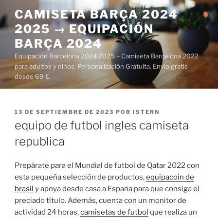
Saltar
CAMISETA BARÇA 2024
al
2025 → EQUIPACIÓN
contenido
BARÇA 2024
Equipación Barcelona 2024 2025 – Camiseta Barcelona 2022
para adultos y niños. Personalización Gratuita. Envío gratis
desde 69 €.
PUBLICADO
13 DE SEPTIEMBRE DE 2023
POR
ISTERN
EL
equipo de futbol ingles camiseta
republica
Prepárate para el Mundial de futbol de Qatar 2022 con
esta pequeña selección de productos,
equipacoin de
brasil
y apoya desde casa a España para que consiga el
preciado título. Además, cuenta con un monitor de
actividad 24 horas,
camisetas de futbol
que realiza un