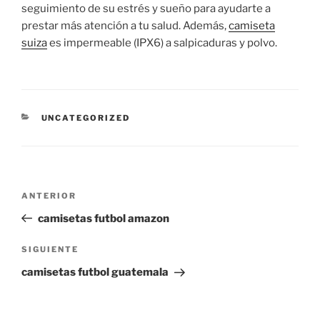
seguimiento de su estrés y sueño para ayudarte a
prestar más atención a tu salud. Además,
camiseta
suiza
es impermeable (IPX6) a salpicaduras y polvo.
CATEGORÍAS
UNCATEGORIZED
Navegación
Entrada
ANTERIOR
de
anterior:
camisetas futbol amazon
entradas
Siguiente
SIGUIENTE
entrada
camisetas futbol guatemala