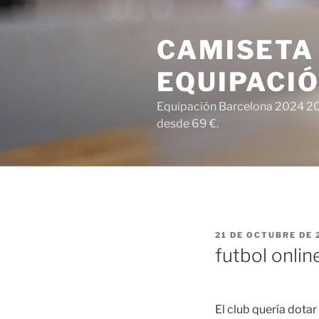
Saltar
al
CAMISETA
contenido
EQUIPACI
Equipación Barcelona 2024 202
desde 69 €.
PUBLICADO
21 DE OCTUBRE DE 
EL
futbol onlin
El club quería dotar