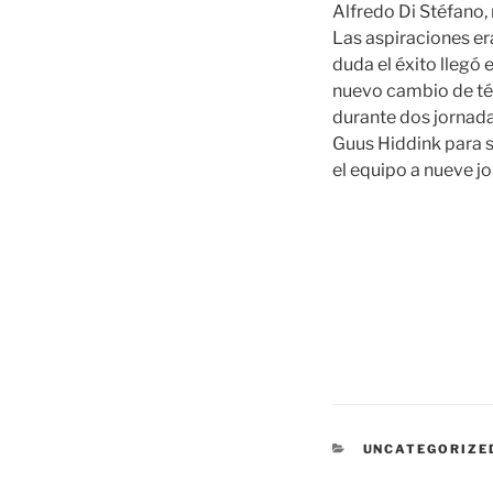
Alfredo Di Stéfano, 
Las aspiraciones er
duda el éxito llegó
nuevo cambio de téc
durante dos jornada
Guus Hiddink para s
el equipo a nueve jo
CATEGORÍAS
UNCATEGORIZE