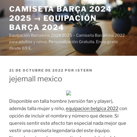
Saltar
CAMISETA BARÇA 2024
al
2025 → EQUIPACIÓN
contenido
BARÇA 2024
Equipación Barcelona 2024 2025 – Camiseta Barcelona 2022
para adultos y niños. Personalización Gratuita. Envío gratis
desde 69 €.
PUBLICADO
21 DE OCTUBRE DE 2022
POR
ISTERN
EL
jejemall mexico
Disponible en talla hombre (versión fan y player),
además talla mujer y niño,
equipacion belgica 2022
con
opción de incluir el nombre y número que desee. Si
quereis sentir este afecto tan especial nada mejor que
vestir una camiseta legendaria del este équipo.