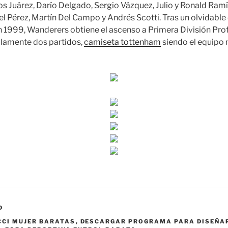
os Juárez, Darío Delgado, Sergio Vázquez, Julio y Ronald Ramí
iel Pérez, Martín Del Campo y Andrés Scotti. Tras un olvidab
 1999, Wanderers obtiene el ascenso a Primera División Prof
lamente dos partidos,
camiseta tottenham
siendo el equipo 
D
CCI MUJER BARATAS
,
DESCARGAR PROGRAMA PARA DISEÑAR