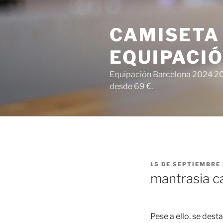
Saltar
al
CAMISETA
contenido
EQUIPACI
Equipación Barcelona 2024 202
desde 69 €.
PUBLICADO
15 DE SEPTIEMBRE 
EL
mantrasia c
Pese a ello, se des