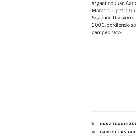
argentino Juan Carl
Marcelo Lipatín, Ur
Segunda División en
2000, perdiendo so
campeonato.
CATEGORÍAS
UNCATEGORIZE
ETIQUETAS
CAMISETAS GU