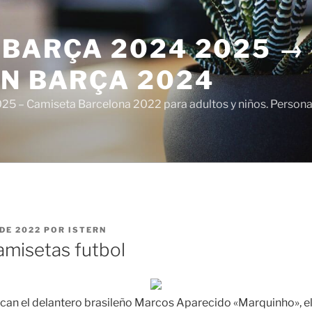
 BARÇA 2024 2025 →
ÓN BARÇA 2024
5 – Camiseta Barcelona 2022 para adultos y niños. Personali
DE 2022
POR
ISTERN
amisetas futbol
tacan el delantero brasileño Marcos Aparecido «Marquinho», e