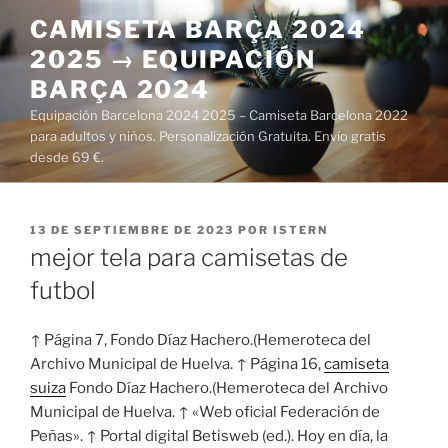
Saltar
CAMISETA BARÇA 2024
al
2025 → EQUIPACIÓN
contenido
BARÇA 2024
Equipación Barcelona 2024 2025 – Camiseta Barcelona 2022
para adultos y niños. Personalización Gratuita. Envío gratis
desde 69 €.
PUBLICADO
13 DE SEPTIEMBRE DE 2023
POR
ISTERN
EL
mejor tela para camisetas de
futbol
↑ Página 7, Fondo Díaz Hachero.(Hemeroteca del
Archivo Municipal de Huelva. ↑ Página 16,
camiseta
suiza
Fondo Díaz Hachero.(Hemeroteca del Archivo
Municipal de Huelva. ↑ «Web oficial Federación de
Peñas». ↑ Portal digital Betisweb (ed.). Hoy en día, la