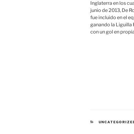
Inglaterra en los cu
junio de 2013, De R
fue incluido en el e
ganando la Liguilla
con un gol en propia
CATEGORÍAS
UNCATEGORIZE