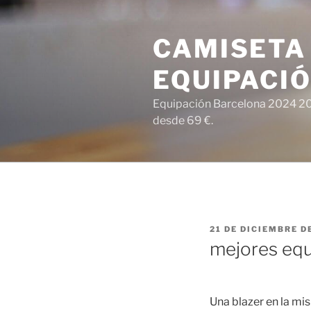
Saltar
al
CAMISETA
contenido
EQUIPACI
Equipación Barcelona 2024 202
desde 69 €.
PUBLICADO
21 DE DICIEMBRE D
EL
mejores equ
Una blazer en la mi