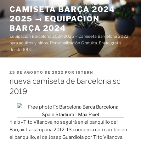
Saltar
CAMISETA BARÇA 2024
al
2025 → EQUIPACIÓN
contenido
BARÇA 2024
Equipación Barcelona 2024 2025 – Camiseta Barcelona 2022
para adultos y niños. Personalización Gratuita. Envío gratis
desde 69 €.
PUBLICADO
25 DE AGOSTO DE 2022
POR
ISTERN
EL
nueva camiseta de barcelona sc
2019
↑ a b «Tito Vilanova no seguirá en el banquillo del
Barça». La campaña 2012-13 comienza con cambio en
el banquillo, el de Josep Guardiola por Tito Vilanova.