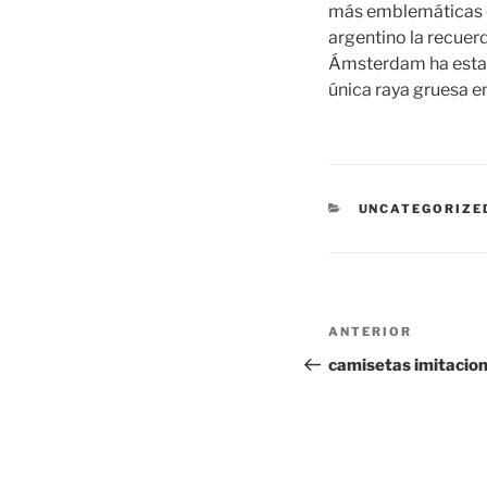
más emblemáticas de 
argentino la recuerd
Ámsterdam ha estad
única raya gruesa en
CATEGORÍAS
UNCATEGORIZE
Navegación
Entrada
ANTERIOR
de
anterior:
camisetas imitacio
entradas