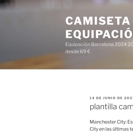
Saltar
al
CAMISETA
contenido
EQUIPACI
Equipación Barcelona 2024 202
desde 69 €.
PUBLICADO
14 DE JUNIO DE 202
EL
plantilla ca
Manchester City: E
City en las últimas