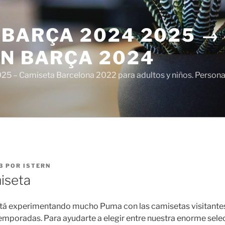
 BARÇA 2024 2025 →
ÓN BARÇA 2024
5 – Camiseta Barcelona 2022 para adultos y niños. Personali
3
POR
ISTERN
miseta
stá experimentando mucho Puma con las camisetas visitante
 temporadas. Para ayudarte a elegir entre nuestra enorme sel