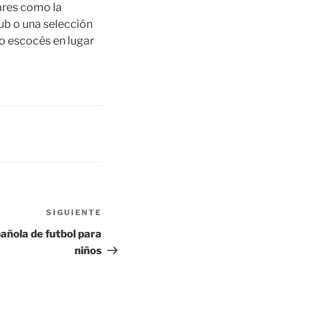
ares como la
ub o una selección
po escocés en lugar
SIGUIENTE
Siguiente
entrada
añola de futbol para
niños