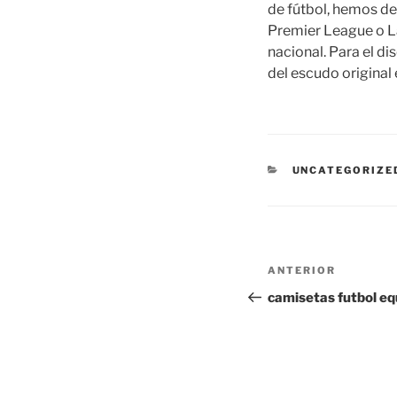
de fútbol, hemos de
Premier League o La
nacional. Para el di
del escudo original e
CATEGORÍAS
UNCATEGORIZE
Navegación
Entrada
ANTERIOR
de
anterior:
camisetas futbol eq
entradas