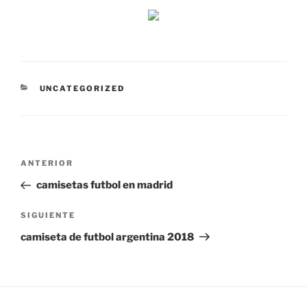
CATEGORÍAS
UNCATEGORIZED
Navegación
Entrada
ANTERIOR
de
anterior:
camisetas futbol en madrid
entradas
Siguiente
SIGUIENTE
entrada
camiseta de futbol argentina 2018