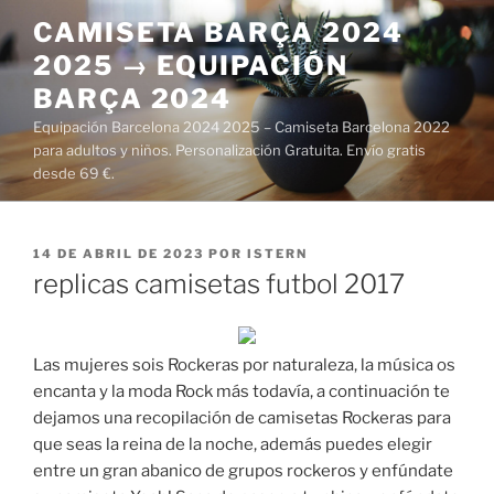
Saltar
CAMISETA BARÇA 2024
al
2025 → EQUIPACIÓN
contenido
BARÇA 2024
Equipación Barcelona 2024 2025 – Camiseta Barcelona 2022
para adultos y niños. Personalización Gratuita. Envío gratis
desde 69 €.
PUBLICADO
14 DE ABRIL DE 2023
POR
ISTERN
EL
replicas camisetas futbol 2017
Las mujeres sois Rockeras por naturaleza, la música os
encanta y la moda Rock más todavía, a continuación te
dejamos una recopilación de camisetas Rockeras para
que seas la reina de la noche, además puedes elegir
entre un gran abanico de grupos rockeros y enfúndate