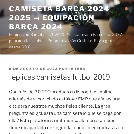
Saltar
CAMISETA BARÇA 2024
al
2025 → EQUIPACIÓN
contenido
BARÇA 2024
Equipación Barcelona 2024 2025 – Camiseta Barcelona 2022
para adultos y niños. Personalización Gratuita. Envío gratis
desde 69 €.
PUBLICADO
9 DE AGOSTO DE 2023
POR
ISTERN
EL
replicas camisetas futbol 2019
Con más de 30.000 productos disponibles online
además de el codiciado catálogo EMP que aún es una
cita para nuestros muchos fieles cliente. La gran
pregunta es: ¿cuesta una camiseta lo que se paga por
ella? Esta plataforma multimarca alemana también
tiene un apartado de segunda mano (lo encontrarás en