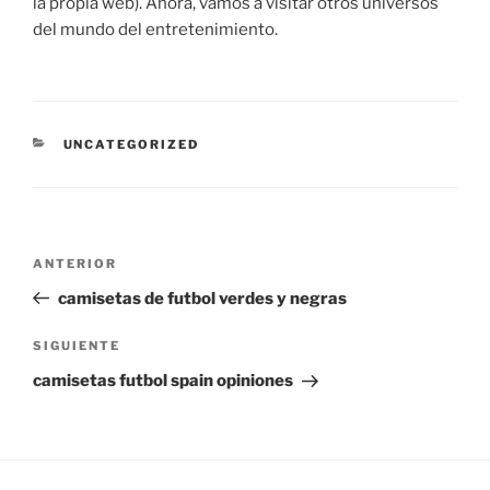
la propia web). Ahora, vamos a visitar otros universos
del mundo del entretenimiento.
CATEGORÍAS
UNCATEGORIZED
Navegación
Entrada
ANTERIOR
de
anterior:
camisetas de futbol verdes y negras
entradas
Siguiente
SIGUIENTE
entrada
camisetas futbol spain opiniones