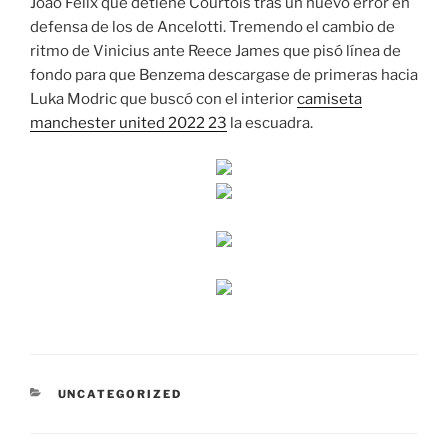
Joao Félix que detiene Courtois tras un nuevo error en
defensa de los de Ancelotti. Tremendo el cambio de
ritmo de Vinicius ante Reece James que pisó línea de
fondo para que Benzema descargase de primeras hacia
Luka Modric que buscó con el interior
camiseta
manchester united 2022 23
la escuadra.
CATEGORÍAS
UNCATEGORIZED