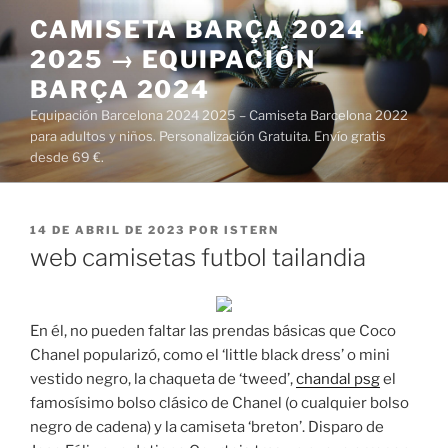
Saltar
CAMISETA BARÇA 2024
al
2025 → EQUIPACIÓN
contenido
BARÇA 2024
Equipación Barcelona 2024 2025 – Camiseta Barcelona 2022
para adultos y niños. Personalización Gratuita. Envío gratis
desde 69 €.
PUBLICADO
14 DE ABRIL DE 2023
POR
ISTERN
EL
web camisetas futbol tailandia
En él, no pueden faltar las prendas básicas que Coco
Chanel popularizó, como el ‘little black dress’ o mini
vestido negro, la chaqueta de ‘tweed’,
chandal psg
el
famosísimo bolso clásico de Chanel (o cualquier bolso
negro de cadena) y la camiseta ‘breton’. Disparo de