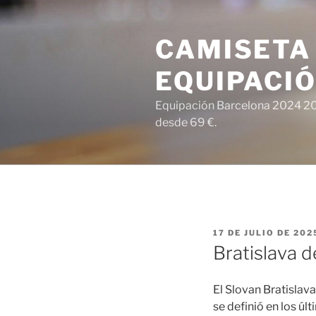
Saltar
al
CAMISETA
contenido
EQUIPACI
Equipación Barcelona 2024 202
desde 69 €.
PUBLICADO
17 DE JULIO DE 202
EL
Bratislava d
El Slovan Bratislava
se definió en los ú