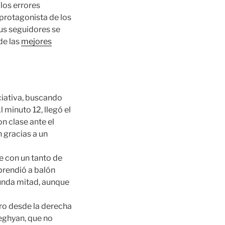
 los errores
l protagonista de los
us seguidores se
de las
mejores
iciativa, buscando
 minuto 12, llegó el
on clase ante el
n gracias a un
se con un tanto de
rprendió a balón
gunda mitad, aunque
tro desde la derecha
seghyan, que no