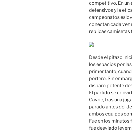
competitivo. En un e
defensivos y la efic
campeonatos eslovac
conectan cada vez m
replicas camisetas 
Desde el pitazo inic
los espacios por la
primer tanto, cuando
portero. Sin embargo
disparo potente des
El partido se convir
Cavric, tras una jug
parado antes del de
ambos equipos come
Fue en los minutos f
fue desviado leveme