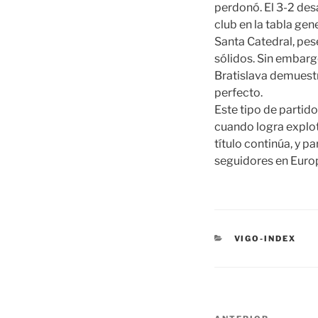
perdonó. El 3-2 desa
club en la tabla gene
Santa Catedral, pes
sólidos. Sin embargo
Bratislava demuestr
perfecto.
Este tipo de partid
cuando logra explota
título continúa, y 
seguidores en Europ
CATEGORÍAS
VIGO-INDEX
Navegación