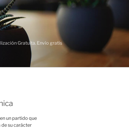
zación Gratuita. Envío gratis
nica
) en un partido que
 de su carácter