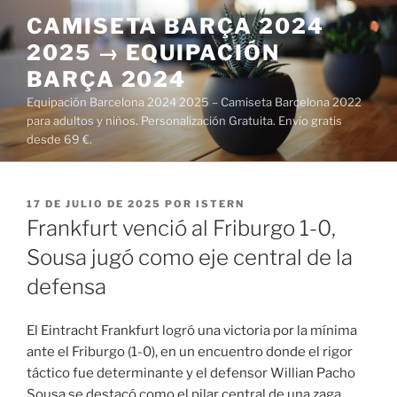
Saltar
CAMISETA BARÇA 2024
al
2025 → EQUIPACIÓN
contenido
BARÇA 2024
Equipación Barcelona 2024 2025 – Camiseta Barcelona 2022
para adultos y niños. Personalización Gratuita. Envío gratis
desde 69 €.
PUBLICADO
17 DE JULIO DE 2025
POR
ISTERN
EL
Frankfurt venció al Friburgo 1-0,
Sousa jugó como eje central de la
defensa
El Eintracht Frankfurt logró una victoria por la mínima
ante el Friburgo (1-0), en un encuentro donde el rigor
táctico fue determinante y el defensor Willian Pacho
Sousa se destacó como el pilar central de una zaga