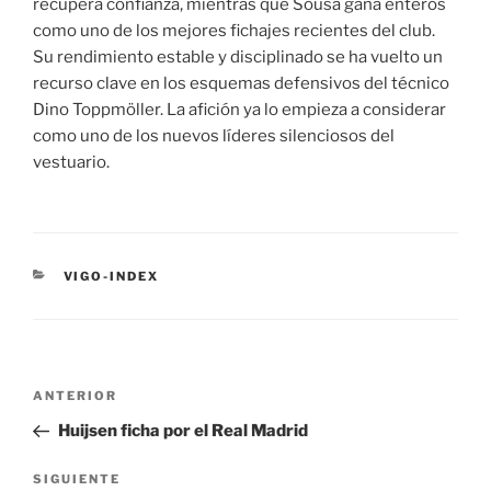
recupera confianza, mientras que Sousa gana enteros
como uno de los mejores fichajes recientes del club.
Su rendimiento estable y disciplinado se ha vuelto un
recurso clave en los esquemas defensivos del técnico
Dino Toppmöller. La afición ya lo empieza a considerar
como uno de los nuevos líderes silenciosos del
vestuario.
CATEGORÍAS
VIGO-INDEX
Navegación
Entrada
ANTERIOR
de
anterior:
Huijsen ficha por el Real Madrid
entradas
Siguiente
SIGUIENTE