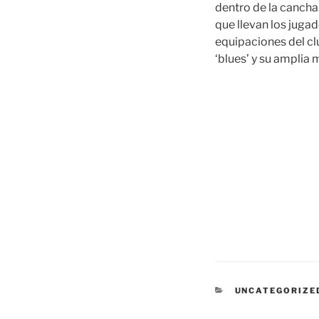
dentro de la cancha
que llevan los juga
equipaciones del cl
‘blues’ y su amplia
CATEGORÍAS
UNCATEGORIZE