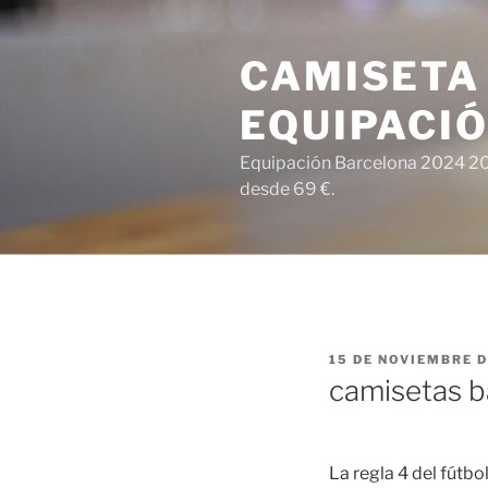
Saltar
al
CAMISETA
contenido
EQUIPACI
Equipación Barcelona 2024 202
desde 69 €.
PUBLICADO
15 DE NOVIEMBRE D
EL
camisetas b
La regla 4 del fútb