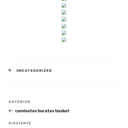
CATEGORÍAS
UNCATEGORIZED
Navegación
Entrada
ANTERIOR
de
anterior:
camisetas baratas basket
entradas
Siguiente
SIGUIENTE