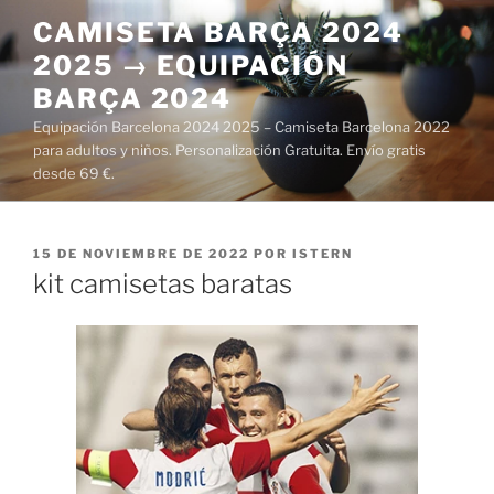
Saltar
CAMISETA BARÇA 2024
al
2025 → EQUIPACIÓN
contenido
BARÇA 2024
Equipación Barcelona 2024 2025 – Camiseta Barcelona 2022
para adultos y niños. Personalización Gratuita. Envío gratis
desde 69 €.
PUBLICADO
15 DE NOVIEMBRE DE 2022
POR
ISTERN
EL
kit camisetas baratas