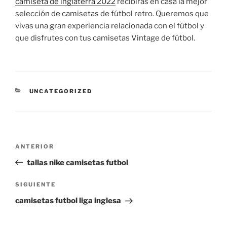
camiseta de inglaterra 2022
recibirás en casa la mejor
selección de camisetas de fútbol retro. Queremos que
vivas una gran experiencia relacionada con el fútbol y
que disfrutes con tus camisetas Vintage de fútbol.
CATEGORÍAS
UNCATEGORIZED
Navegación
Entrada
ANTERIOR
de
anterior:
tallas nike camisetas futbol
entradas
Siguiente
SIGUIENTE
entrada
camisetas futbol liga inglesa