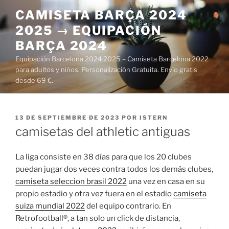
Saltar
CAMISETA BARÇA 2024
al
2025 → EQUIPACIÓN
contenido
BARÇA 2024
Equipación Barcelona 2024 2025 – Camiseta Barcelona 2022
para adultos y niños. Personalización Gratuita. Envío gratis
desde 69 €.
PUBLICADO
13 DE SEPTIEMBRE DE 2023
POR
ISTERN
EL
camisetas del athletic antiguas
La liga consiste en 38 días para que los 20 clubes
puedan jugar dos veces contra todos los demás clubes,
camiseta seleccion brasil 2022
una vez en casa en su
propio estadio y otra vez fuera en el estadio
camiseta
suiza mundial 2022
del equipo contrario. En
Retrofootball®, a tan solo un click de distancia,