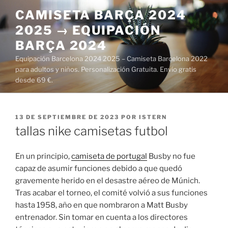
Saltar
CAMISETA BARÇA 2024
al
2025 → EQUIPACIÓN
contenido
BARÇA 2024
Equipación Barcelona 2024 2025 – Camiseta Barcelona 2022
para adultos y niños. Personalización Gratuita. Envío gratis
desde 69 €.
PUBLICADO
13 DE SEPTIEMBRE DE 2023
POR
ISTERN
EL
tallas nike camisetas futbol
En un principio,
camiseta de portugal
Busby no fue
capaz de asumir funciones debido a que quedó
gravemente herido en el desastre aéreo de Múnich.
Tras acabar el torneo, el comité volvió a sus funciones
hasta 1958, año en que nombraron a Matt Busby
entrenador. Sin tomar en cuenta a los directores