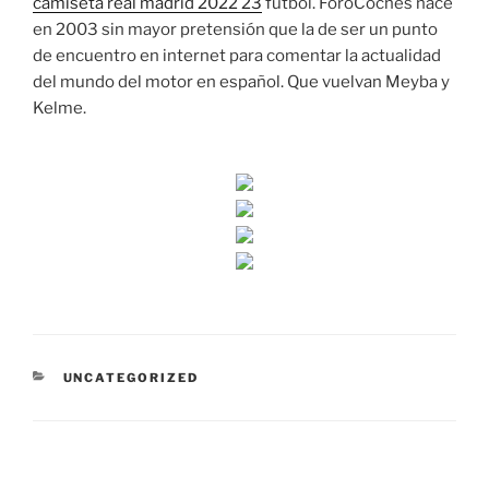
camiseta real madrid 2022 23
fútbol. ForoCoches nace
en 2003 sin mayor pretensión que la de ser un punto
de encuentro en internet para comentar la actualidad
del mundo del motor en español. Que vuelvan Meyba y
Kelme.
CATEGORÍAS
UNCATEGORIZED
Navegación