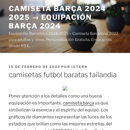
Saltar
CAMISETA BARÇA 2024
al
2025 → EQUIPACIÓN
contenido
BARÇA 2024
Equipación Barcelona 2024 2025 – Camiseta Barcelona 2022
para adultos y niños. Personalización Gratuita. Envío gratis
desde 69 €.
PUBLICADO
15 DE FEBRERO DE 2023
POR
ISTERN
EL
camisetas futbol baratas tailandia
Poner atención a los detalles como una buena
equipación es importante,
camiseta barça
ya que
simbolizan la esencia y el espíritu del equipo. Los
gráficos de diamantes representan las luces de los
estadios que brillan como las mejores estrellas del