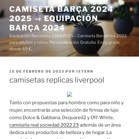
Saltar
CAMISETA BARÇA 2024
al
2025 → EQUIPACIÓN
contenido
BARÇA 2024
Equipación Barcelona 2024 2025 – Camiseta Barcelona 2022
para adultos y niños. Personalización Gratuita. Envío gratis
desde 69 €.
PUBLICADO
15 DE FEBRERO DE 2023
POR
ISTERN
EL
camisetas replicas liverpool
Tanto con propuestas para hombre como para niño y
mujer, encontrarás una selección de firmas de lujo
como Dolce & Gabbana, Dsquared2 y Off-White,
camiseta real sociedad 2022 23
además de un área
dedica a los productos de belleza y de hogar. La